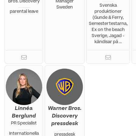
Bros. Discovery
Manager
Svenska
Sweden
parental leave
produktioner
(Gunde & Ferry,
Semestertestarna,
Ex on the beach
Sverige, Jagad -
kändisar på ...
Linnéa
Warner Bros.
Berglund
Discovery
pressdesk
PR Specialist
Internationella
pressdesk