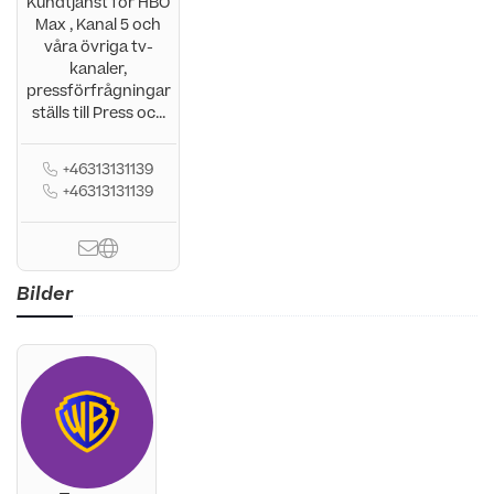
Kundtjänst för HBO
Max , Kanal 5 och
våra övriga tv-
kanaler,
pressförfrågningar
ställs till Press oc...
+46313131139
+46313131139
Bilder