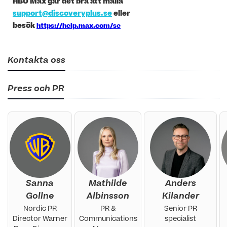
HBO Max går det bra att maila
support@discoveryplus.se
eller
besök
https://help.max.com/se
Kontakta oss
Press och PR
Sanna
Mathilde
Anders
Gollne
Albinsson
Kilander
Nordic PR
PR &
Senior PR
Director Warner
Communications
specialist