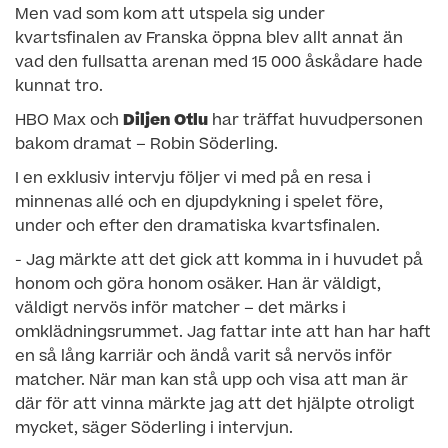
Men vad som kom att utspela sig under
kvartsfinalen av Franska öppna blev allt annat än
vad den fullsatta arenan med 15 000 åskådare hade
kunnat tro.
HBO Max och
Diljen Otlu
har träffat huvudpersonen
bakom dramat – Robin Söderling.
I en exklusiv intervju följer vi med på en resa i
minnenas allé och en djupdykning i spelet före,
under och efter den dramatiska kvartsfinalen.
- Jag märkte att det gick att komma in i huvudet på
honom och göra honom osäker. Han är väldigt,
väldigt nervös inför matcher – det märks i
omklädningsrummet. Jag fattar inte att han har haft
en så lång karriär och ändå varit så nervös inför
matcher. När man kan stå upp och visa att man är
där för att vinna märkte jag att det hjälpte otroligt
mycket, säger Söderling i intervjun.