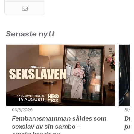
Senaste nytt
03/8/2026
31/7
Fembarnsmamman såldes som
Dr
sexslav av sin sambo -
pr