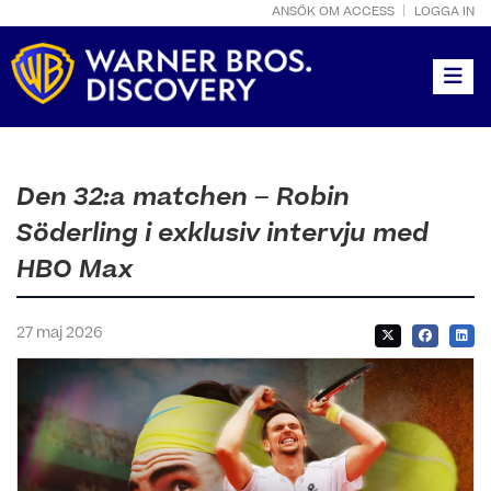
ANSÖK OM ACCESS
LOGGA IN
Toggle
Den 32:a matchen – Robin
Söderling i exklusiv intervju med
HBO Max
27 maj 2026