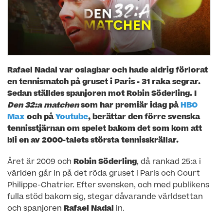
Rafael Nadal var oslagbar och hade aldrig förlorat
en tennismatch på gruset i Paris - 31 raka segrar.
Sedan ställdes spanjoren mot Robin Söderling.
I
Den 32:a matchen
som har premiär idag på
HBO
Max
och på
Youtube
, berättar den förre svenska
tennisstjärnan om spelet bakom det som kom att
bli en av 2000-talets största tennisskrällar.
Året är 2009 och
Robin Söderling
, då rankad 25:a i
världen går in på det röda gruset i Paris och Court
Philippe-Chatrier. Efter svensken, och med publikens
fulla stöd bakom sig, stegar dåvarande världsettan
och spanjoren
Rafael Nadal
in.