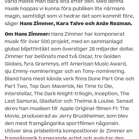
värld måste man bara leta efter den. Med denna
musik hoppas vi kunna föra publiken lite närmare
magin, samtidigt som vi hedrar det som kommit före,
säger
Hans Zimmer, Kara Talve och Anže Rozman.
Om Hans Zimmer:
Hans Zimmer har komponerat
musik för över 500 projekt, med en sammanlagd
global biljettintäkt som överstiger 28 miljarder dollar.
Zimmer har belönats med två Oscar, tre Golden
Globes, fyra Grammys, ett American Music Award,
sju Emmy-nomineringar och en Tony-nominering.
Bland hans mest kända verk finns Dune Part One och
Part Two, Top Gun: Maverick, No Time to Die,
Interstellar, The Dark Knight-trilogin, Inception, The
Last Samurai, Gladiator och Thelma & Louise. Senast
skrev han musiken till Apple Original-filmen F1: The
Movie, producerad av Jerry Bruckheimer, som blev
den mest framgångsrika sportfilmen någonsin.
Utöver sina prisbelönta kompositioner är Zimmer en
framgångsrik turnerande artist och avslutar den