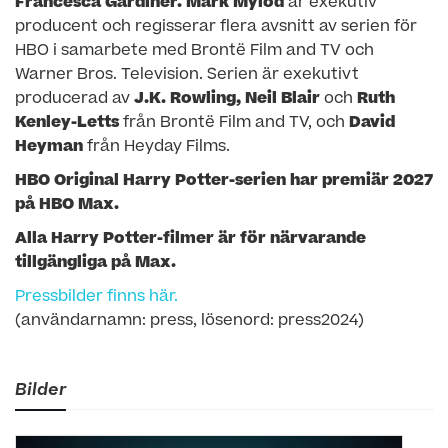
Francesca Gardiner. Mark Mylod
är exekutiv
producent och regisserar flera avsnitt av serien för
HBO i samarbete med Brontë Film and TV och
Warner Bros. Television. Serien är exekutivt
producerad av
J.K. Rowling, Neil Blair
och
Ruth
Kenley-Letts
från Brontë Film and TV, och
David
Heyman
från Heyday Films.
HBO Original Harry Potter-serien har premiär 2027
på HBO Max.
Alla Harry Potter-filmer är för närvarande
tillgängliga på Max.
Pressbilder finns här.
(användarnamn: press, lösenord: press2024)
Bilder