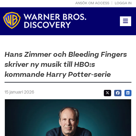
ANSÖK OM ACCESS
LOGGA IN
Toggle
Hans Zimmer och Bleeding Fingers
skriver ny musik till HBO:s
kommande Harry Potter-serie
15 januari 2026