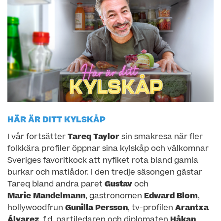
HÄR ÄR DITT KYLSKÅP
I vår fortsätter
Tareq Taylor
sin smakresa när fler
folkkära profiler öppnar sina kylskåp och välkomnar
Sveriges favoritkock att nyfiket rota bland gamla
burkar och matlådor. I den tredje säsongen gästar
Tareq bland andra paret
Gustav
och
Marie Mandelmann
, gastronomen
Edward Blom
,
hollywoodfrun
Gunilla Persson
, tv-profilen
Arantxa
Álvarez
, f.d. partiledaren och diplomaten
Håkan