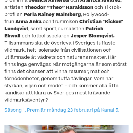
profilerna
Jessica Almenäs
och
Arantxa Álvarez
,
artisten
Theodor ”Theo” Haraldsson
och TikTok-
profilen
Perla Rainey Malmberg
, Hollywood-
frun
Anna Anka
och trummisen
Christian "Kicken"
Lundqvist
, samt sportjournalisten
Patrick
Ekwall
och fotbollsspelaren
Jesper Blomqvist.
Tillsammans ska de överleva i Sveriges tuffaste
vildmark, helt isolerade från civilisationen och
utlämnade åt vädrets och naturens makter. Här
finns inga genvägar. När motgångarna är som störst
finns det chanser att vinna resurser, mat och
förnödenheter, genom tuffa tävlingar. Vem har
styrkan, viljan och modet – och kommer alla åtta
kändisar att klara av Sveriges mest krävande
vildmarksäventyr?
Säsong 1, Premiär måndag 23 februari på Kanal 5.