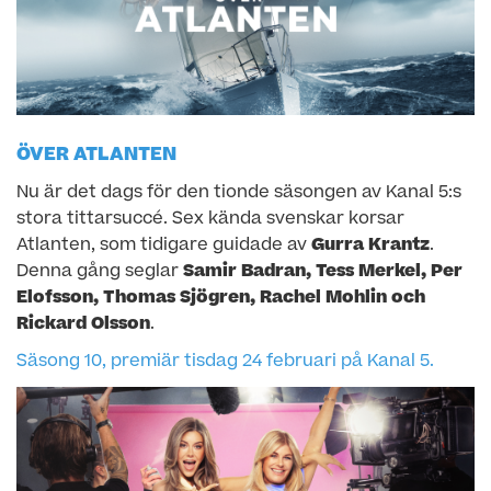
ÖVER ATLANTEN
Nu är det dags för den tionde säsongen av Kanal 5:s
stora tittarsuccé. Sex kända svenskar korsar
Atlanten, som tidigare guidade av
Gurra Krantz
.
Denna gång seglar
Samir Badran, Tess Merkel, Per
Elofsson, Thomas Sjögren, Rachel Mohlin och
Rickard Olsson
.
Säsong 10, premiär tisdag 24 februari på Kanal 5.