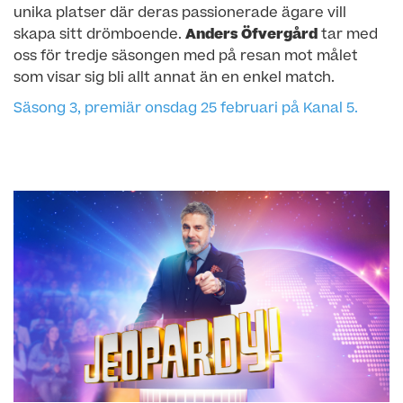
unika platser där deras passionerade ägare vill
skapa sitt drömboende.
Anders Öfvergård
tar med
oss för tredje säsongen med på resan mot målet
som visar sig bli allt annat än en enkel match.
Säsong 3, premiär onsdag 25 februari på Kanal 5.