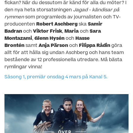
fickan? När du dessutom är känd för alla du möter? I
den nya heta storsatsningen
Jagad - kändisar på
rymmen
som programleds av journalisten och TV-
producenten
Robert Aschberg
ska
Samir
Badran
och
Viktor Frisk
,
Maria
och
Sara
Montazami
,
Glenn Hysén
och
Hasse
Brontén
samt
Anja Pärson
och
Filippa Rådin
göra
allt för att hålla sig undan Aschberg och hans team
bestående av 12 professionella utredare. Må bästa
rymlingar vinna!
Säsong 1, premiär onsdag 4 mars på Kanal 5.