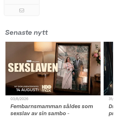
Senaste nytt
03/8/2026
31/7
Fembarnsmamman såldes som
Dr
sexslav av sin sambo -
pr