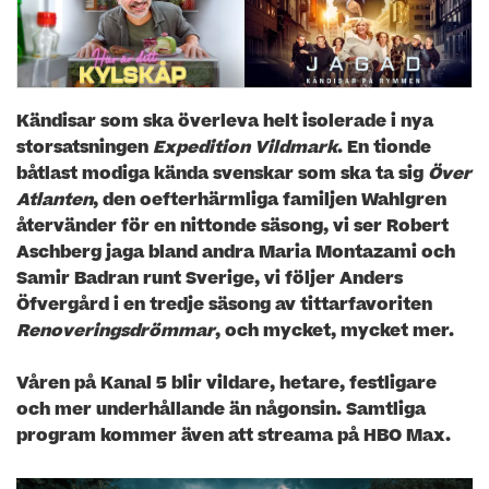
Kändisar som ska överleva helt isolerade i nya
storsatsningen
Expedition Vildmark
. En tionde
båtlast modiga kända svenskar som ska ta sig
Över
Atlanten
, den oefterhärmliga familjen Wahlgren
återvänder för en nittonde säsong, vi ser Robert
Aschberg jaga bland andra Maria Montazami och
Samir Badran runt Sverige, vi följer Anders
Öfvergård i en tredje säsong av tittarfavoriten
Renoveringsdrömmar
, och mycket, mycket mer.
Våren på Kanal 5 blir vildare, hetare, festligare
och mer underhållande än någonsin. Samtliga
program kommer även att streama på HBO Max.