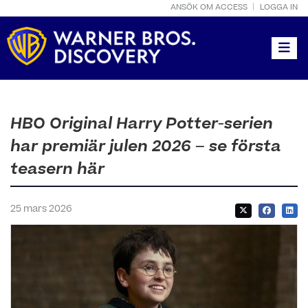
ANSÖK OM ACCESS
LOGGA IN
Toggle
HBO Original Harry Potter-serien
har premiär julen 2026 – se första
teasern här
25 mars 2026