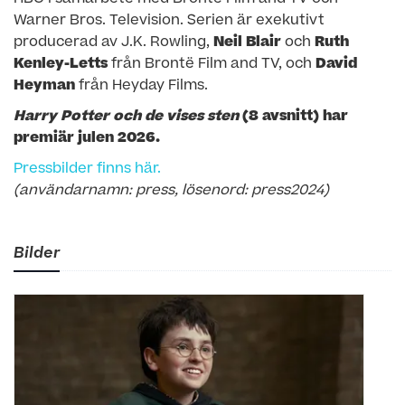
Warner Bros. Television. Serien är exekutivt
producerad av J.K. Rowling,
Neil Blair
och
Ruth
Kenley-Letts
från Brontë Film and TV, och
David
Heyman
från Heyday Films.
Harry Potter och de vises sten
(8 avsnitt) har
premiär julen 2026.
Pressbilder finns här.
(användarnamn: press, lösenord: press2024)
Bilder