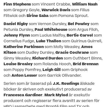
Finn Stephens
som Vincent Crabbe,
William Nash
som Gregory Goyle,
Warwick Davis
som Filius
Flitwick och
Sirine Saba
som Pomona Sprout.
Daniel Rigby
som Vernon Dursley,
Bel Powley
som
Petunia Dursley,
Paul Whitehouse
som Argus Filch,
Johnny Flynn
som Lucius Malfoy,
Bertie Carvel
som
Cornelius Fudge,
Luke Thallon
som Quirinus Quirrell,
Katherine Parkinson
som Molly Weasley,
Amos
Kitson
som Dudley Dursley,
Gracie Cochrane
som
Ginny Weasley,
Richard Durden
som Cuthbert Binns,
Louise Brealey
som Rolanda Hooch,
Bríd Brennan
som Poppy Pomfrey,
Leigh Gill
som Griphook
och
Anton Lesser
som Garrick Ollivander.
Serien som är baserad på
J.K. Rowlings
älskade
böcker är skriven och exekutivt producerad av
Francesca Gardiner
.
Mark Mylod
är exekutiv
producent och regisserar flera avsnitt av serien för
HBO i samarbete med Brontë Film and TV och