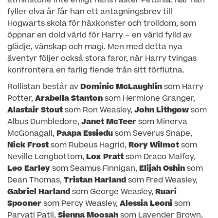
åtminstone inte enligt hans Faster Petunia. När han
fyller elva år får han ett antagningsbrev till
Hogwarts skola för häxkonster och trolldom, som
öppnar en dold värld för Harry – en värld fylld av
glädje, vänskap och magi. Men med detta nya
äventyr följer också stora faror, när Harry tvingas
konfrontera en farlig fiende från sitt förflutna.
Rollistan består av
Dominic McLaughlin
som Harry
Potter,
Arabella Stanton
som Hermione Granger,
Alastair Stout
som Ron Weasley,
John Lithgow
som
Albus Dumbledore,
Janet McTeer
som Minerva
McGonagall,
Paapa Essiedu
som Severus Snape,
Nick Frost
som Rubeus Hagrid,
Rory Wilmot
som
Neville Longbottom,
Lox Pratt
som Draco Malfoy,
Leo Earley
som Seamus Finnigan,
Elijah Oshin
som
Dean Thomas,
Tristan Harland
som Fred Weasley,
Gabriel Harland
som George Weasley,
Ruari
Spooner
som Percy Weasley,
Alessia Leoni
som
Parvati Patil,
Sienna Moosah
som Lavender Brown,