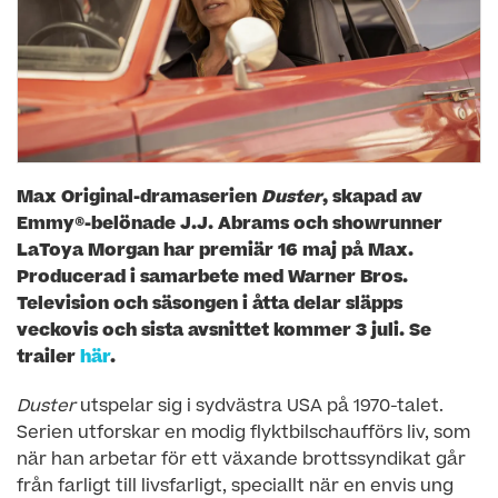
Max Original-dramaserien
Duster
, skapad av
Emmy®-
belönade J.J. Abrams och showrunner
LaToya Morgan har premiär 16 maj på Max.
Producerad i samarbete med Warner Bros.
Television och säsongen i åtta delar släpps
veckovis och sista avsnittet kommer 3 juli. Se
trailer
här
.
Duster
utspelar sig i sydvästra USA på 1970-talet.
Serien utforskar en modig flyktbilschaufförs liv, som
när han arbetar för ett växande brottssyndikat går
från farligt till livsfarligt, speciallt när en envis ung