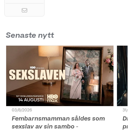
Senaste nytt
03/8/2026
31/7
Fembarnsmamman såldes som
Dr
sexslav av sin sambo -
pr