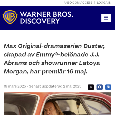
ANSÖK OM ACCESS
LOGGA IN
Toggle
Max Original-dramaserien Duster,
skapad av Emmy®-belönade J.J.
Abrams och showrunner Latoya
Morgan, har premiär 16 maj.
19 mars 2025 - Senast uppdaterad 2 maj 2025