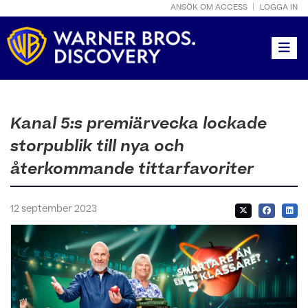
ANSÖK OM ACCESS
LOGGA IN
Toggle
Kanal 5:s premiärvecka lockade
storpublik till nya och
återkommande tittarfavoriter
12 september 2023