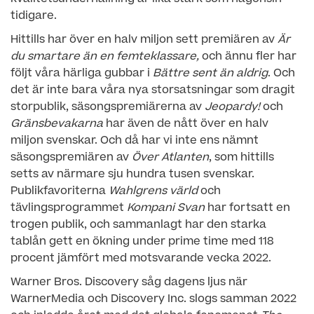
tidigare.
Hittills har över en halv miljon sett premiären av
Är
du smartare än en femteklassare,
och ännu fler har
följt våra härliga gubbar i
Bättre sent än aldrig
. Och
det är inte bara våra nya storsatsningar som dragit
storpublik, säsongspremiärerna av
Jeopardy!
och
Gränsbevakarna
har även de nått över en halv
miljon svenskar. Och då har vi inte ens nämnt
säsongspremiären av
Över Atlanten
, som hittills
setts av närmare sju hundra tusen svenskar.
Publikfavoriterna
Wahlgrens värld
och
tävlingsprogrammet
Kompani Svan
har fortsatt en
trogen publik, och sammanlagt har den starka
tablån gett en ökning under prime time med 118
procent jämfört med motsvarande vecka 2022.
Warner Bros. Discovery såg dagens ljus när
WarnerMedia och Discovery Inc. slogs samman 2022