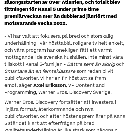
säsongsstarten av Över Atlanten, och totalt blev
tittningen för Kanal 5 under prime time
premiärveckan mer än dubblerad jämfört med
motsvarande vecka 2022.
- Vi har valt att fokusera på bred och storskalig
underhållning i vår hösttablå, roligare tv helt enkelt,
och våra program har onekligen fått ett varmt
mottagande i de svenska hushållen. Inte minst våra
tillskott i Kanal 5-familjen -
Bättre sent än aldrig
och
Smartare än en femteklassare
som redan blivit
publikfavoriter. Vi har en fin höst att se fram
emot, säger
Axel Eriksson
, VP Content and
Programming, Warner Bros. Discovery Sverige.
Warner Bros. Discovery fortsätter att investera i
linjära format, återkommande och nya
publikfavoriter, och efter höstens premiärer på Kanal
5 står det klart att efterfrågan på bred
kvalitetsunderhållning är lika stark som någonsin