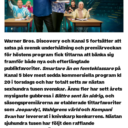
Warner Bros. Discovery och Kanal 5 fortsätter att
satsa på svensk underhållning och premiärveckan
för höstens program fick tittarna att bänka sig
framför både nya och efterlängtade
publikfavoriter.
Smartare än en femteklassare
på
Kanal 5 blev mest sedda kommersiella program kl
20 i torsdags och har totalt setts av nästan
sexhundra tusen svenskar. Ännu fler har sett årets
mysigaste gubbresa i
Bättre sent än aldrig
, och
säsongspremiärerna av etablerade tittarfavoriter
som
Jeopardy!
,
Wahlgrens värld
och
Kompani
Svan
har levererat i knivskarp konkurrens. Nästan
sjuhundra tusen har följt den rafflande