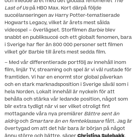
och inledde året med det globala fenomenet
The
Last of Us
på HBO Max. Kort därpå följde
succélanseringen av Harry Potter-tematiserade
Hogwarts Legacy, vilket är årets mest sålda
videospel – överlägset. Storfilmen
Barbie
blev
snabbt en publiksuccé och ett globalt fenomen, bara
i Sverige har fler än 800 000 personer sett filmen
vilket gör Barbie till årets mest sedda film.
– Med vår differentierade portfölj av innehåll inom
film, linjär TV, streaming och spel är vi väl rustade för
framtiden. Vi har en enormt stor global påverkan
och en stark marknadsposition i Sverige såväl som i
hela Norden. Lokalt innehåll är nyckeln för att
behålla och stärka vår ledande position, något som
blir extra tydligt när vi ser vilket otroligt fint
mottagande våra nya premiärer
Bättre sent än
aldrig
och
Smartare än en femteklassare
fått. Jag är
övertygad om att det här bara är början på något
ännu större och bättre, säger
Christina Sulebakk
,